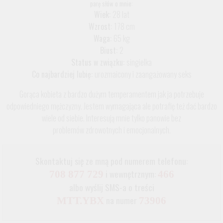
parę słów o mnie:
Wiek:
28 lat
Wzrost:
178 cm
Waga:
65 kg
Biust:
2
Status w związku:
singielka
Co najbardziej lubię:
urozmaicony i zaangażowany seks
Gorąca kobieta z bardzo dużym temperamentem jak ja potrzebuje
odpowiedniego mężczyzny. Jestem wymagająca ale potrafię też dać bardzo
wiele od siebie. Interesują mnie tylko panowie bez
problemów zdrowotnych i emocjonalnych.
Skontaktuj się ze mną pod numerem telefonu:
i wewnętrznym:
708 877 729
466
albo wyślij SMS-a o treści
na numer
MTT.YBX
73906