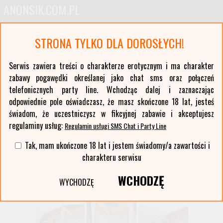
ANONSIK.COM.PL
Anonse erotyczne i ogłoszenia towarzyskie pań
STRONA TYLKO DLA DOROSŁYCH!
Oferty kobiet z największych polskich miast oraz ponad stu mniejszych miejscowości. Anonse
z Twojej okolicy. Serwis erotyczny typu czat sms i party line.
Serwis zawiera treści o charakterze erotycznym i ma charakter
zabawy pogawędki określanej jako chat sms oraz połączeń
Wybierz województwo i miasto:
telefonicznych party line. Wchodząc dalej i zaznaczając
lista miast >>
odpowiednie pole oświadczasz, że masz skończone 18 lat, jesteś
świadom, że uczestniczysz w fikcyjnej zabawie i akceptujesz
regulaminy usług:
Regulamin usługi SMS Chat i Party Line
Tak, mam ukończone 18 lat i jestem świadomy/a zawartości i
charakteru serwisu
WCHODZĘ
WYCHODZĘ