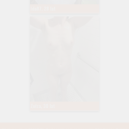
Ida87, 28 lat
Zołza, 30 lat