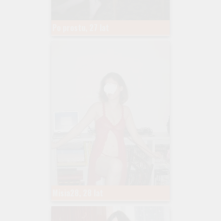
Po prostu, 27 lat
Misia28, 28 lat