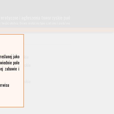
 erotyczne i ogłoszenia towarzyskie pań
wojej okolicy. Serwis erotyczny typu czat sms i party line.
lubelskie
eślanej jako
małopolskie
owiednie pole
podkarpackie
ej zabawie i
śląskie
wielkopolskie
erwisu