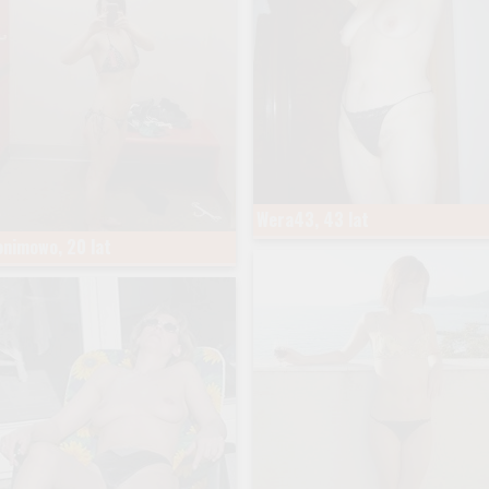
Wera43, 43 lat
onimowo, 20 lat