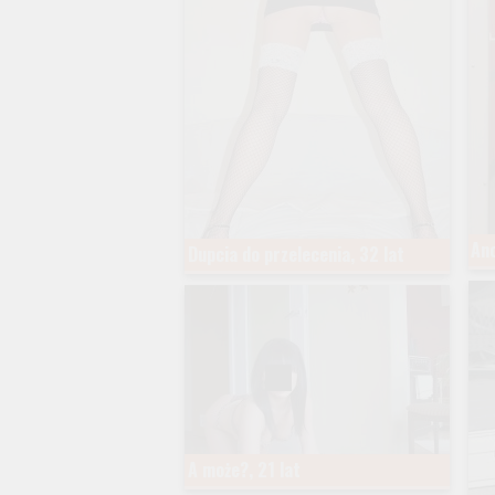
An
Dupcia do przelecenia, 32 lat
A może?, 21 lat