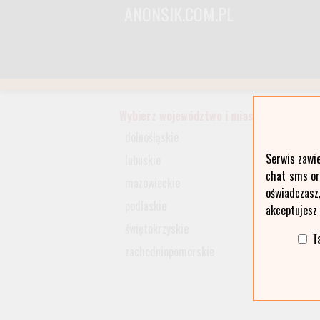
ANONSIK.COM.PL
Wybierz województwo i miasto:
dolnośląskie
Serwis zawi
lubuskie
chat sms ora
mazowieckie
oświadczasz
podlaskie
akceptujesz
świętokrzyskie
T
zachodniopomorskie