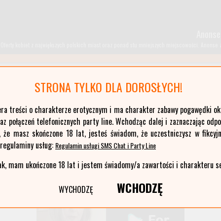
Anonse
Oferty kobiet z największych polskich miast oraz ponad stu mniejszych miejscowości. Anonse z T
STRONA TYLKO DLA DOROSŁYCH!
kujawsko-pomorskie
era treści o charakterze erotycznym i ma charakter zabawy pogawędki okr
łódzkie
z połączeń telefonicznych party line. Wchodząc dalej i zaznaczając odp
opolskie
, że masz skończone 18 lat, jesteś świadom, że uczestniczysz w fikcyjn
pomorskie
 regulaminy usług:
Regulamin usługi SMS Chat i Party Line
warmińsko-mazurskie
ak, mam ukończone 18 lat i jestem świadomy/a zawartości i charakteru s
WCHODZĘ
WYCHODZĘ