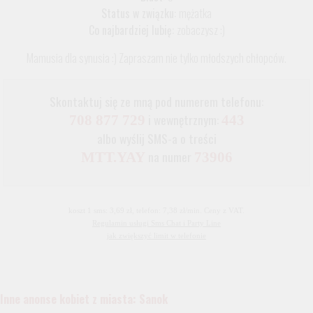
Status w związku:
mężatka
Co najbardziej lubię:
zobaczysz :)
Mamusia dla synusia :) Zapraszam nie tylko młodszych chłopców.
Skontaktuj się ze mną pod numerem telefonu:
i wewnętrznym:
708 877 729
443
albo wyślij SMS-a o treści
na numer
MTT.YAY
73906
koszt 1 sms: 3,69 zł, telefon: 7,38 zł/min. Ceny z VAT.
Regulamin usługi Sms Chat i Party Line
jak zwiększyć limit w telefonie
Inne anonse kobiet z miasta: Sanok