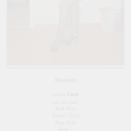
Mamusia
miasto:
Sanok
parę słów o mnie:
Wiek:
44 lat
Wzrost:
170 cm
Waga:
60 kg
Biust:
3