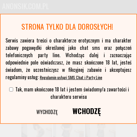
ANONSIK.COM.PL
Anonse erotyczne i ogłoszenia towarzyskie pań
STRONA TYLKO DLA DOROSŁYCH!
Oferty kobiet z największych polskich miast oraz ponad stu mniejszych miejscowości. Anonse
z Twojej okolicy. Serwis erotyczny typu czat sms i party line.
Serwis zawiera treści o charakterze erotycznym i ma charakter
zabawy pogawędki określanej jako chat sms oraz połączeń
Wybierz województwo i miasto:
telefonicznych party line. Wchodząc dalej i zaznaczając
lista miast >>
odpowiednie pole oświadczasz, że masz skończone 18 lat, jesteś
świadom, że uczestniczysz w fikcyjnej zabawie i akceptujesz
regulaminy usług:
Regulamin usługi SMS Chat i Party Line
Tak, mam ukończone 18 lat i jestem świadomy/a zawartości i
charakteru serwisu
WCHODZĘ
WYCHODZĘ