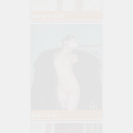
Joanna70, 47 lat
Iljana, 26 lat