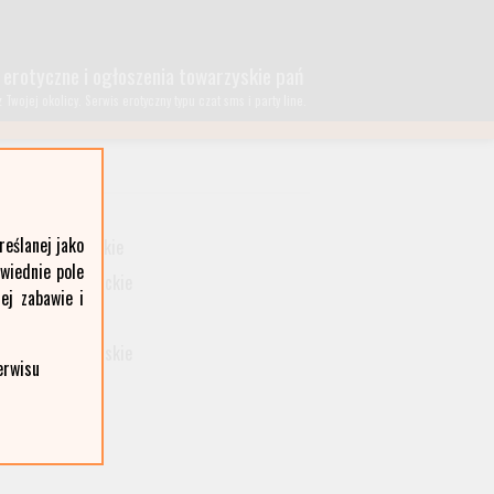
 erotyczne i ogłoszenia towarzyskie pań
wojej okolicy. Serwis erotyczny typu czat sms i party line.
lubelskie
eślanej jako
małopolskie
owiednie pole
podkarpackie
ej zabawie i
śląskie
wielkopolskie
erwisu