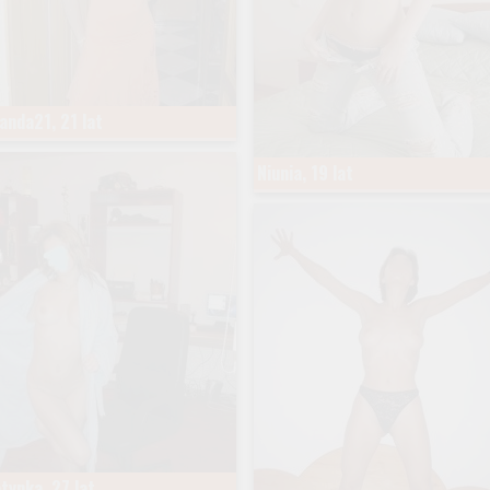
nda21, 21 lat
Niunia, 19 lat
tynka, 27 lat