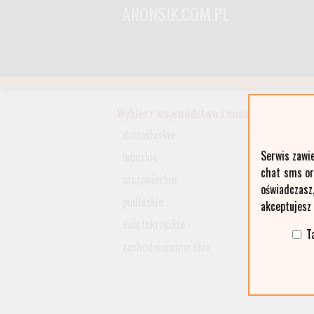
ANONSIK.COM.PL
Wybierz województwo i miasto:
dolnośląskie
Serwis zawi
lubuskie
chat sms ora
mazowieckie
oświadczasz
podlaskie
akceptujesz
świętokrzyskie
T
zachodniopomorskie