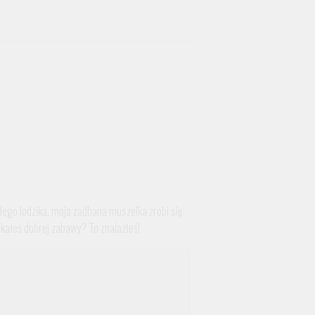
łego lodzika, moja zadbana muszelka zrobi się
kałeś dobrej zabawy? To znalazłeś!