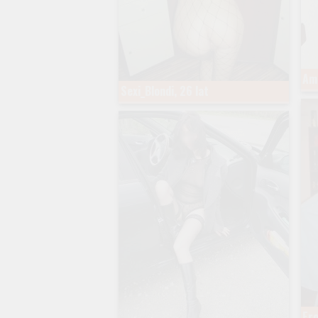
Ama
Sexi_Blondi, 26 lat
Ero