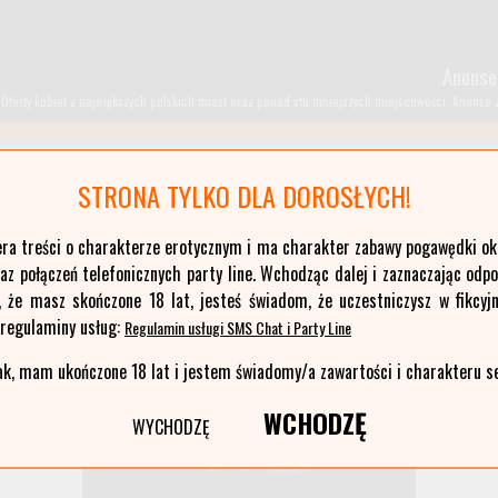
Anonse
Oferty kobiet z największych polskich miast oraz ponad stu mniejszych miejscowości. Anonse z T
STRONA TYLKO DLA DOROSŁYCH!
kujawsko-pomorskie
era treści o charakterze erotycznym i ma charakter zabawy pogawędki okr
łódzkie
z połączeń telefonicznych party line. Wchodząc dalej i zaznaczając odp
opolskie
, że masz skończone 18 lat, jesteś świadom, że uczestniczysz w fikcyjn
pomorskie
 regulaminy usług:
Regulamin usługi SMS Chat i Party Line
warmińsko-mazurskie
ak, mam ukończone 18 lat i jestem świadomy/a zawartości i charakteru s
WCHODZĘ
WYCHODZĘ