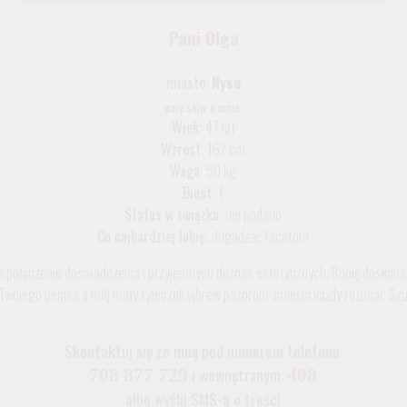
Pani Olga
miasto:
Nysa
parę słów o mnie:
Wiek:
47 lat
Wzrost:
167 cm
Waga:
50 kg
Biust:
1
Status w związku:
nie podano
Co najbardziej lubię:
dogadzać facetom
ite połączenie doświadczenia i przyjemnych doznań estetycznych. Robię doskona
 Twojego penisa a mój mały tyłeczek wbrew pozorom zmieści każdy rozmiar. Szu
Skontaktuj się ze mną pod numerem telefonu:
i wewnętrznym:
708 877 729
408
albo wyślij SMS-a o treści