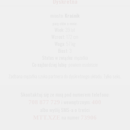
Dyskretna
miasto:
Kraśnik
parę słów o mnie:
Wiek:
39 lat
Wzrost:
172 cm
Waga:
57 kg
Biust:
3
Status w związku:
mężatka
Co najbardziej lubię:
powiem osobiście
Zadbana mężatka szuka partnera do dyskretnego układu. Tylko seks.
Skontaktuj się ze mną pod numerem telefonu:
i wewnętrznym:
708 877 729
400
albo wyślij SMS-a o treści
na numer
MTT.XZE
73906