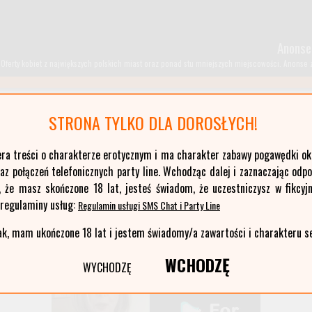
Anonse
Oferty kobiet z największych polskich miast oraz ponad stu mniejszych miejscowości. Anonse z T
STRONA TYLKO DLA DOROSŁYCH!
kujawsko-pomorskie
era treści o charakterze erotycznym i ma charakter zabawy pogawędki okr
łódzkie
z połączeń telefonicznych party line. Wchodząc dalej i zaznaczając odp
opolskie
, że masz skończone 18 lat, jesteś świadom, że uczestniczysz w fikcyjn
pomorskie
 regulaminy usług:
Regulamin usługi SMS Chat i Party Line
warmińsko-mazurskie
ak, mam ukończone 18 lat i jestem świadomy/a zawartości i charakteru s
WCHODZĘ
WYCHODZĘ