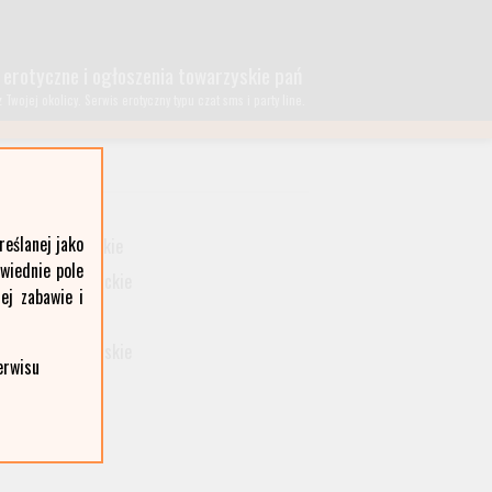
 erotyczne i ogłoszenia towarzyskie pań
wojej okolicy. Serwis erotyczny typu czat sms i party line.
lubelskie
eślanej jako
małopolskie
owiednie pole
podkarpackie
ej zabawie i
śląskie
wielkopolskie
erwisu