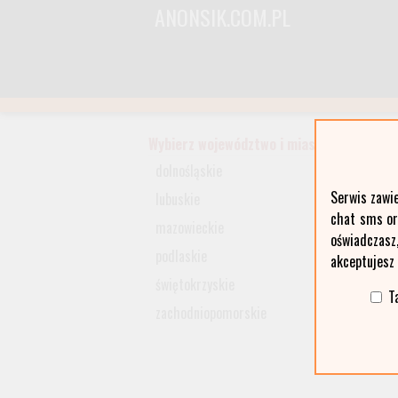
ANONSIK.COM.PL
Wybierz województwo i miasto:
dolnośląskie
Serwis zawi
lubuskie
chat sms ora
mazowieckie
oświadczasz
podlaskie
akceptujesz
świętokrzyskie
T
zachodniopomorskie