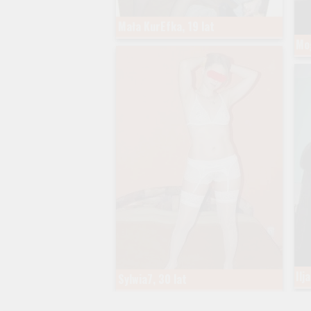
Mała KurEfka, 19 lat
Mog
Ilj
Sylwia7, 30 lat