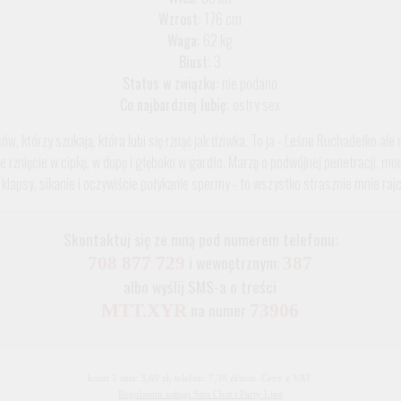
Wzrost:
176 cm
Waga:
62 kg
Biust:
3
Status w związku:
nie podano
Co najbardziej lubię:
ostry sex
w, którzy szukają, która lubi się rżnąć jak dziwka. To ja - Leśne Ruchadełko a
re rżnięcie w cipkę, w dupę i głęboko w gardło. Marzę o podwójnej penetracji, moc
klapsy, sikanie i oczywiście połykanie spermy - to wszystko strasznie mnie raj
Skontaktuj się ze mną pod numerem telefonu:
i wewnętrznym:
708 877 729
387
albo wyślij SMS-a o treści
na numer
MTT.XYR
73906
koszt 1 sms: 3,69 zł, telefon: 7,38 zł/min. Ceny z VAT.
Regulamin usługi Sms Chat i Party Line