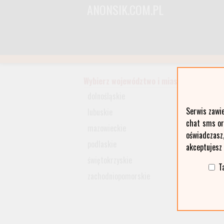
ANONSIK.COM.PL
Wybierz województwo i miasto:
dolnośląskie
Serwis zawi
lubuskie
chat sms ora
mazowieckie
oświadczasz
podlaskie
akceptujesz
świętokrzyskie
T
zachodniopomorskie