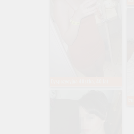
Mar
Dyspozycyjna 40stka, 40 lat
Izu