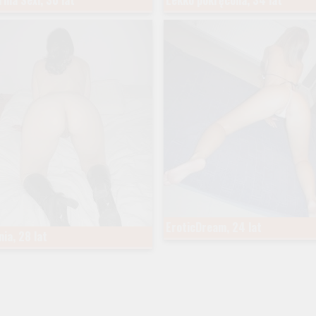
ina Sexi, 30 lat
Lekko pokręcona, 34 lat
EroticDream, 24 lat
nia, 28 lat