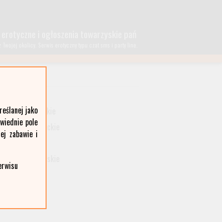
 erotyczne i ogłoszenia towarzyskie pań
wojej okolicy. Serwis erotyczny typu czat sms i party line.
lubelskie
eślanej jako
małopolskie
owiednie pole
podkarpackie
ej zabawie i
śląskie
wielkopolskie
erwisu