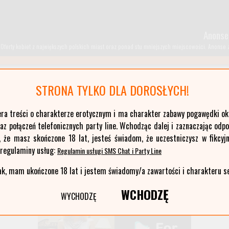
Anonse
Oferty kobiet z największych polskich miast oraz ponad stu mniejszych miejscowości. Anonse z T
STRONA TYLKO DLA DOROSŁYCH!
kujawsko-pomorskie
era treści o charakterze erotycznym i ma charakter zabawy pogawędki okr
łódzkie
z połączeń telefonicznych party line. Wchodząc dalej i zaznaczając odp
opolskie
, że masz skończone 18 lat, jesteś świadom, że uczestniczysz w fikcyjn
pomorskie
 regulaminy usług:
Regulamin usługi SMS Chat i Party Line
warmińsko-mazurskie
ak, mam ukończone 18 lat i jestem świadomy/a zawartości i charakteru s
WCHODZĘ
WYCHODZĘ