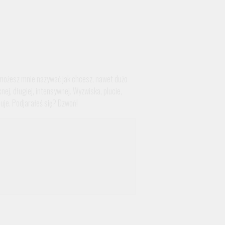
le możesz mnie nazywać jak chcesz, nawet dużo
nej, długiej, intensywnej. Wyzwiska, plucie,
cuje. Podjarałeś się? Dzwoń!