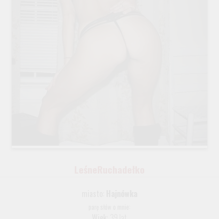
LeśneRuchadełko
miasto:
Hajnówka
parę słów o mnie:
Wiek:
39 lat