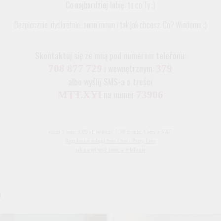
Co najbardziej lubię:
to co Ty ;)
Bezpiecznie, dyskretnie, anonimowo i tak jak chcesz. Co? Wiadomo :)
Skontaktuj się ze mną pod numerem telefonu:
i wewnętrznym:
708 877 729
379
albo wyślij SMS-a o treści
na numer
MTT.XYI
73906
koszt 1 sms: 3,69 zł, telefon: 7,38 zł/min. Ceny z VAT.
Regulamin usługi Sms Chat i Party Line
jak zwiększyć limit w telefonie
a