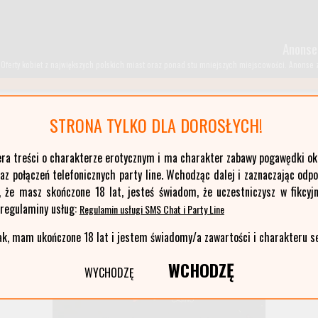
Anonse
Oferty kobiet z największych polskich miast oraz ponad stu mniejszych miejscowości. Anonse z T
STRONA TYLKO DLA DOROSŁYCH!
kujawsko-pomorskie
era treści o charakterze erotycznym i ma charakter zabawy pogawędki okr
łódzkie
z połączeń telefonicznych party line. Wchodząc dalej i zaznaczając odp
opolskie
, że masz skończone 18 lat, jesteś świadom, że uczestniczysz w fikcyjn
pomorskie
 regulaminy usług:
Regulamin usługi SMS Chat i Party Line
warmińsko-mazurskie
ak, mam ukończone 18 lat i jestem świadomy/a zawartości i charakteru s
WCHODZĘ
WYCHODZĘ