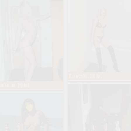
Dorota35, 35 lat
ndSunia, 26 lat