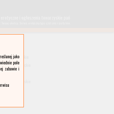
 erotyczne i ogłoszenia towarzyskie pań
wojej okolicy. Serwis erotyczny typu czat sms i party line.
lubelskie
eślanej jako
małopolskie
owiednie pole
podkarpackie
ej zabawie i
śląskie
wielkopolskie
erwisu