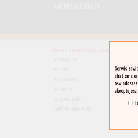
ANONSIK.COM.PL
Wybierz województwo i miasto:
dolnośląskie
Serwis zawi
lubuskie
chat sms ora
mazowieckie
oświadczasz
podlaskie
akceptujesz
świętokrzyskie
T
zachodniopomorskie