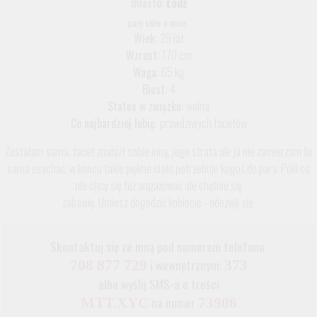
miasto:
Łódź
parę słów o mnie:
Wiek:
29 lat
Wzrost:
170 cm
Waga:
65 kg
Biust:
4
Status w związku:
wolna
Co najbardziej lubię:
prawdziwych facetów
Zostałam sama, facet znalazł sobie inną, jego strata ale ja nie zamierzam tu
sama usychać, w końcu takie piękne ciało potrzebuje kogoś do pary. Póki co
nie chcę się też angażować ale chętnie się
zabawię. Umiesz dogodzić kobiecie - odezwij się.
Skontaktuj się ze mną pod numerem telefonu:
i wewnętrznym:
708 877 729
373
albo wyślij SMS-a o treści
na numer
MTT.XYC
73906