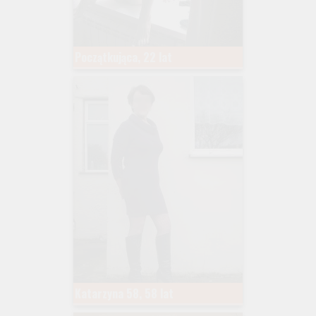
Początkująca, 22 lat
Katarzyna 58, 58 lat