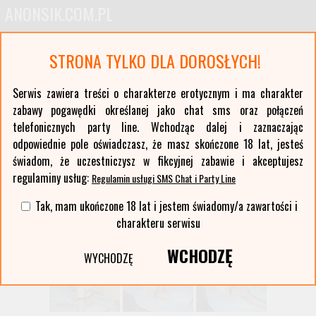
ANONSIK.COM.PL
Anonse erotyczne i ogłoszenia towarzyskie pań
STRONA TYLKO DLA DOROSŁYCH!
Oferty kobiet z największych polskich miast oraz ponad stu mniejszych miejscowości. Anonse
z Twojej okolicy. Serwis erotyczny typu czat sms i party line.
Serwis zawiera treści o charakterze erotycznym i ma charakter
zabawy pogawędki określanej jako chat sms oraz połączeń
Wybierz województwo i miasto:
telefonicznych party line. Wchodząc dalej i zaznaczając
lista miast >>
odpowiednie pole oświadczasz, że masz skończone 18 lat, jesteś
świadom, że uczestniczysz w fikcyjnej zabawie i akceptujesz
regulaminy usług:
Regulamin usługi SMS Chat i Party Line
Tak, mam ukończone 18 lat i jestem świadomy/a zawartości i
charakteru serwisu
WCHODZĘ
WYCHODZĘ