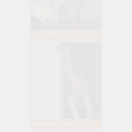
Popieść Bobra, 41 lat
Mloda_Swinka, 19 lat