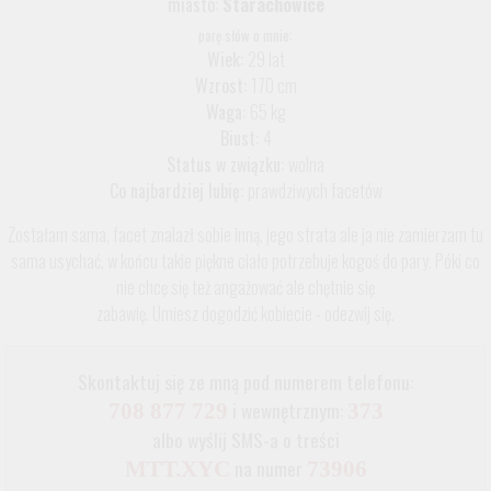
miasto:
Starachowice
parę słów o mnie:
Wiek:
29 lat
Wzrost:
170 cm
Waga:
65 kg
Biust:
4
Status w związku:
wolna
Co najbardziej lubię:
prawdziwych facetów
Zostałam sama, facet znalazł sobie inną, jego strata ale ja nie zamierzam tu
sama usychać, w końcu takie piękne ciało potrzebuje kogoś do pary. Póki co
nie chcę się też angażować ale chętnie się
zabawię. Umiesz dogodzić kobiecie - odezwij się.
Skontaktuj się ze mną pod numerem telefonu:
i wewnętrznym:
708 877 729
373
albo wyślij SMS-a o treści
na numer
MTT.XYC
73906