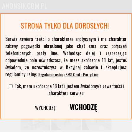
ANONSIK.COM.PL
Anonse erotyczne i ogłoszenia towarzyskie pań
STRONA TYLKO DLA DOROSŁYCH!
Oferty kobiet z największych polskich miast oraz ponad stu mniejszych miejscowości. Anonse
z Twojej okolicy. Serwis erotyczny typu czat sms i party line.
Serwis zawiera treści o charakterze erotycznym i ma charakter
zabawy pogawędki określanej jako chat sms oraz połączeń
Wybierz województwo i miasto:
telefonicznych party line. Wchodząc dalej i zaznaczając
lista miast >>
odpowiednie pole oświadczasz, że masz skończone 18 lat, jesteś
świadom, że uczestniczysz w fikcyjnej zabawie i akceptujesz
regulaminy usług:
Regulamin usługi SMS Chat i Party Line
Tak, mam ukończone 18 lat i jestem świadomy/a zawartości i
charakteru serwisu
WCHODZĘ
WYCHODZĘ