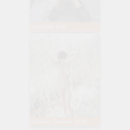
malolataXD, 19 lat
Naturalnie_Zmyslowa, 34 lat