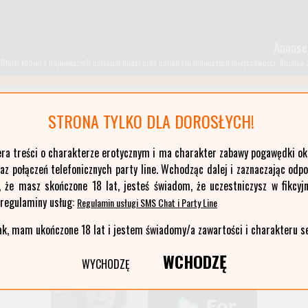
Anonse
Oferty kobiet z największych polskich miast oraz ponad stu mniejszych miejscowości. Anonse z T
STRONA TYLKO DLA DOROSŁYCH!
kujawsko-pomorskie
era treści o charakterze erotycznym i ma charakter zabawy pogawędki okr
łódzkie
z połączeń telefonicznych party line. Wchodząc dalej i zaznaczając odp
opolskie
, że masz skończone 18 lat, jesteś świadom, że uczestniczysz w fikcyjn
pomorskie
 regulaminy usług:
Regulamin usługi SMS Chat i Party Line
warmińsko-mazurskie
ak, mam ukończone 18 lat i jestem świadomy/a zawartości i charakteru s
WCHODZĘ
WYCHODZĘ