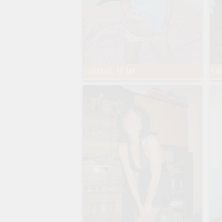
Lolitka3, 18 lat
Lid