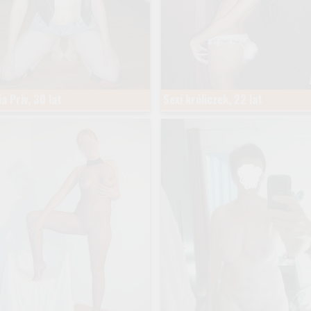
ia Priv, 30 lat
Sexi króliczek, 22 lat