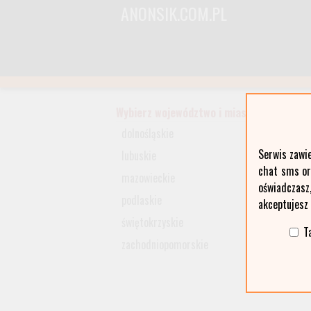
ANONSIK.COM.PL
Wybierz województwo i miasto:
dolnośląskie
Serwis zawi
lubuskie
chat sms ora
mazowieckie
oświadczasz
podlaskie
akceptujesz
świętokrzyskie
T
zachodniopomorskie