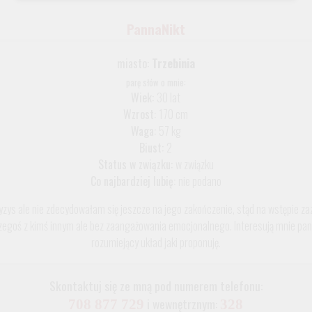
PannaNikt
miasto:
Trzebinia
parę słów o mnie:
Wiek:
30 lat
Wzrost:
170 cm
Waga:
57 kg
Biust:
2
Status w związku:
w związku
Co najbardziej lubię:
nie podano
zys ale nie zdecydowałam się jeszcze na jego zakończenie, stąd na wstępie zaz
zegoś z kimś innym ale bez zaangażowania emocjonalnego. Interesują mnie panowi
rozumiejący układ jaki proponuję.
Skontaktuj się ze mną pod numerem telefonu:
i wewnętrznym:
708 877 729
328