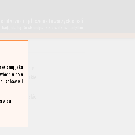
 erotyczne i ogłoszenia towarzyskie pań
wojej okolicy. Serwis erotyczny typu czat sms i party line.
lubelskie
eślanej jako
małopolskie
owiednie pole
podkarpackie
ej zabawie i
śląskie
wielkopolskie
erwisu