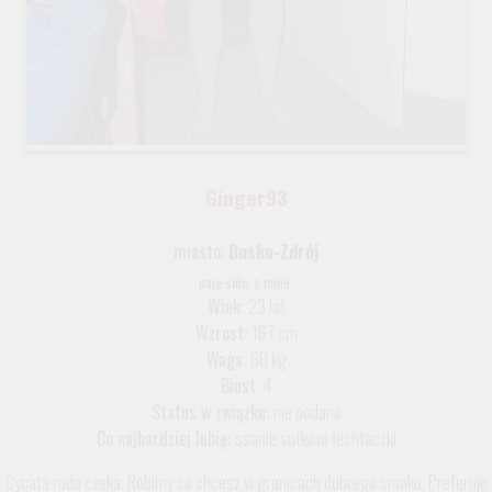
Ginger93
miasto:
Busko-Zdrój
parę słów o mnie:
Wiek:
23 lat
Wzrost:
167 cm
Waga:
60 kg
Biust:
4
Status w związku:
nie podano
Co najbardziej lubię:
ssanie sutkówi łechtaczki
Cycata ruda czeka. Robimy co chcesz w granicach dobrego smaku. Preferuję