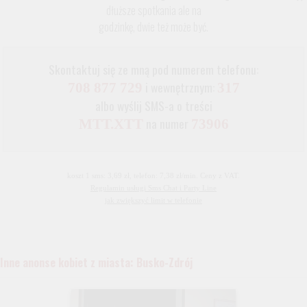
dłuższe spotkania ale na
godzinkę, dwie też może być.
Skontaktuj się ze mną pod numerem telefonu:
i wewnętrznym:
708 877 729
317
albo wyślij SMS-a o treści
na numer
MTT.XTT
73906
koszt 1 sms: 3,69 zł, telefon: 7,38 zł/min. Ceny z VAT.
Regulamin usługi Sms Chat i Party Line
jak zwiększyć limit w telefonie
Inne anonse kobiet z miasta: Busko-Zdrój