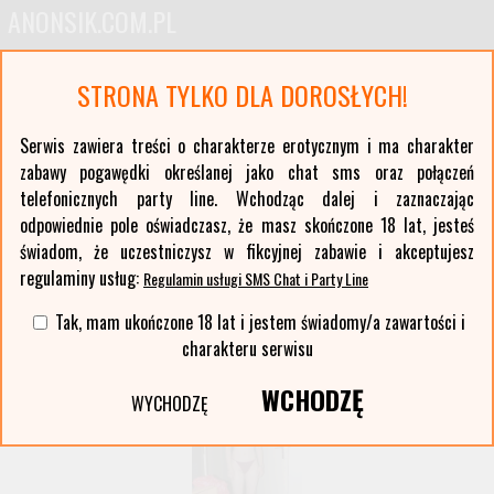
ANONSIK.COM.PL
Anonse erotyczne i ogłoszenia towarzyskie pań
STRONA TYLKO DLA DOROSŁYCH!
Oferty kobiet z największych polskich miast oraz ponad stu mniejszych miejscowości. Anonse
z Twojej okolicy. Serwis erotyczny typu czat sms i party line.
Serwis zawiera treści o charakterze erotycznym i ma charakter
zabawy pogawędki określanej jako chat sms oraz połączeń
Wybierz województwo i miasto:
telefonicznych party line. Wchodząc dalej i zaznaczając
lista miast >>
odpowiednie pole oświadczasz, że masz skończone 18 lat, jesteś
świadom, że uczestniczysz w fikcyjnej zabawie i akceptujesz
regulaminy usług:
Regulamin usługi SMS Chat i Party Line
Tak, mam ukończone 18 lat i jestem świadomy/a zawartości i
charakteru serwisu
WCHODZĘ
WYCHODZĘ