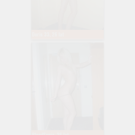
Doris 33, 26 lat
BlondSunia, 26 lat