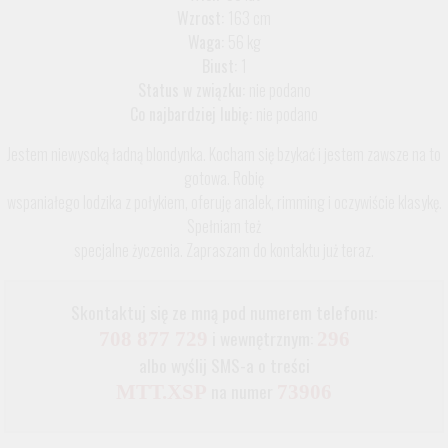
Wzrost:
163 cm
Waga:
56 kg
Biust:
1
Status w związku:
nie podano
Co najbardziej lubię:
nie podano
Jestem niewysoką ładną blondynka. Kocham się bzykać i jestem zawsze na to
gotowa. Robię
wspaniałego lodzika z połykiem, oferuję analek, rimming i oczywiście klasykę.
Spełniam też
specjalne życzenia. Zapraszam do kontaktu już teraz.
Skontaktuj się ze mną pod numerem telefonu:
i wewnętrznym:
708 877 729
296
albo wyślij SMS-a o treści
na numer
MTT.XSP
73906