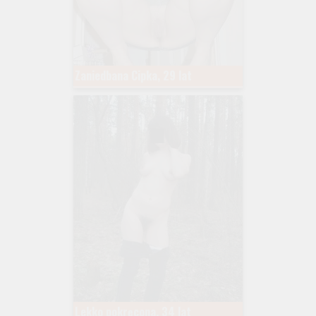
Zaniedbana Cipka, 29 lat
Lekko pokręcona, 34 lat