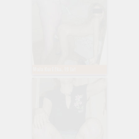
Mała KurEfka, 19 lat