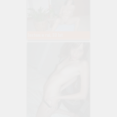
Jestem w rui, 33 lat