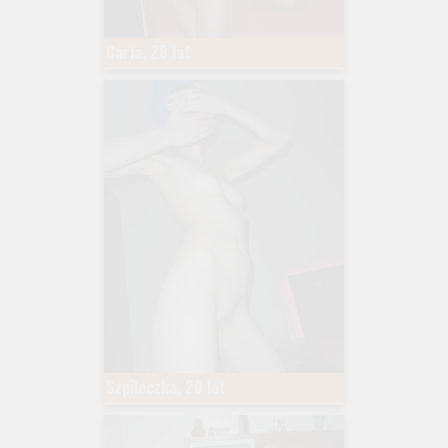
Carla, 28 lat
Szpileczka, 20 lat