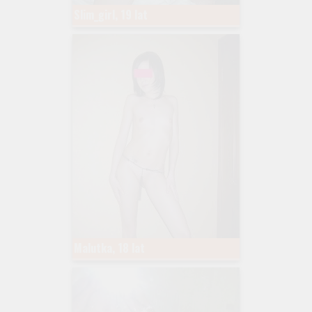
Slim_girl, 19 lat
Malutka, 18 lat