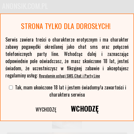
ANONSIK.COM.PL
Anonse erotyczne i ogłoszenia towarzyskie pań
STRONA TYLKO DLA DOROSŁYCH!
Oferty kobiet z największych polskich miast oraz ponad stu mniejszych miejscowości. Anonse
z Twojej okolicy. Serwis erotyczny typu czat sms i party line.
Serwis zawiera treści o charakterze erotycznym i ma charakter
zabawy pogawędki określanej jako chat sms oraz połączeń
Wybierz województwo i miasto:
telefonicznych party line. Wchodząc dalej i zaznaczając
lista miast >>
odpowiednie pole oświadczasz, że masz skończone 18 lat, jesteś
świadom, że uczestniczysz w fikcyjnej zabawie i akceptujesz
regulaminy usług:
Regulamin usługi SMS Chat i Party Line
Tak, mam ukończone 18 lat i jestem świadomy/a zawartości i
charakteru serwisu
WCHODZĘ
WYCHODZĘ