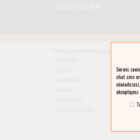
ANONSIK.COM.PL
Wybierz województwo i miasto:
dolnośląskie
Serwis zawi
lubuskie
chat sms ora
mazowieckie
oświadczasz
podlaskie
akceptujesz
świętokrzyskie
T
zachodniopomorskie