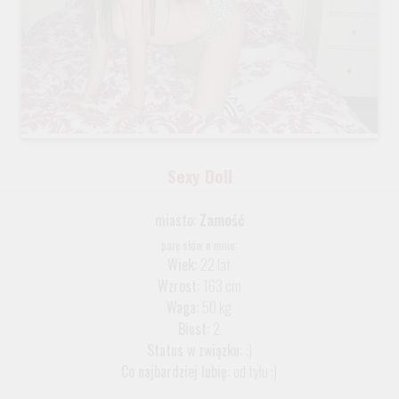
Sexy Doll
miasto:
Zamość
parę słów o mnie:
Wiek:
22 lat
Wzrost:
163 cm
Waga:
50 kg
Biust:
2
Status w związku:
;)
Co najbardziej lubię:
od tyłu :)