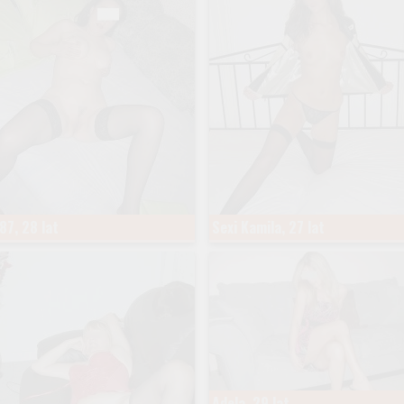
87, 28 lat
Sexi Kamila, 27 lat
Adela, 29 lat