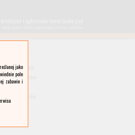
 erotyczne i ogłoszenia towarzyskie pań
wojej okolicy. Serwis erotyczny typu czat sms i party line.
lubelskie
eślanej jako
małopolskie
owiednie pole
podkarpackie
ej zabawie i
śląskie
wielkopolskie
erwisu