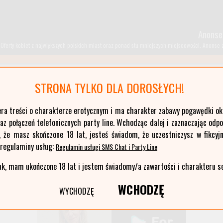
Anonse
Oferty kobiet z największych polskich miast oraz ponad stu mniejszych miejscowości. Anonse z T
STRONA TYLKO DLA DOROSŁYCH!
kujawsko-pomorskie
era treści o charakterze erotycznym i ma charakter zabawy pogawędki okr
łódzkie
z połączeń telefonicznych party line. Wchodząc dalej i zaznaczając odp
opolskie
, że masz skończone 18 lat, jesteś świadom, że uczestniczysz w fikcyjn
pomorskie
 regulaminy usług:
Regulamin usługi SMS Chat i Party Line
warmińsko-mazurskie
ak, mam ukończone 18 lat i jestem świadomy/a zawartości i charakteru s
WCHODZĘ
WYCHODZĘ