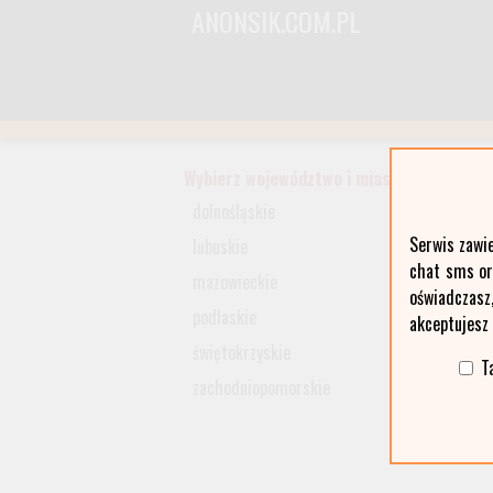
ANONSIK.COM.PL
Wybierz województwo i miasto:
dolnośląskie
Serwis zawi
lubuskie
chat sms ora
mazowieckie
oświadczasz
podlaskie
akceptujesz
świętokrzyskie
T
zachodniopomorskie