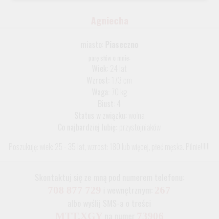
Agniecha
miasto:
Piaseczno
parę słów o mnie:
Wiek:
24 lat
Wzrost:
173 cm
Waga:
70 kg
Biust:
4
Status w związku:
wolna
Co najbardziej lubię:
przystojniaków
Poszukuję: wiek: 25 - 35 lat, wzrost: 180 lub więcej, płeć męska. Pilnie!!!!!!
Skontaktuj się ze mną pod numerem telefonu:
i wewnętrznym:
708 877 729
267
albo wyślij SMS-a o treści
na numer
MTT.XGY
73906