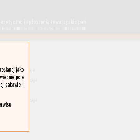
 erotyczne i ogłoszenia towarzyskie pań
wojej okolicy. Serwis erotyczny typu czat sms i party line.
lubelskie
eślanej jako
małopolskie
owiednie pole
podkarpackie
ej zabawie i
śląskie
wielkopolskie
erwisu