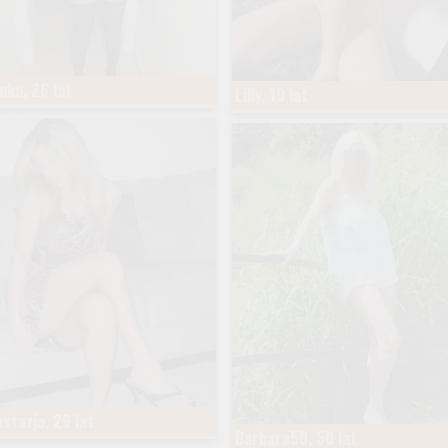
nka, 26 lat
Lilly, 19 lat
stazja, 29 lat
Barbara50, 50 lat