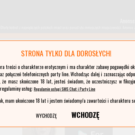
Anonse
Oferty kobiet z największych polskich miast oraz ponad stu mniejszych miejscowości. Anonse z T
STRONA TYLKO DLA DOROSŁYCH!
kujawsko-pomorskie
era treści o charakterze erotycznym i ma charakter zabawy pogawędki okr
łódzkie
z połączeń telefonicznych party line. Wchodząc dalej i zaznaczając odp
opolskie
, że masz skończone 18 lat, jesteś świadom, że uczestniczysz w fikcyjn
pomorskie
 regulaminy usług:
Regulamin usługi SMS Chat i Party Line
warmińsko-mazurskie
ak, mam ukończone 18 lat i jestem świadomy/a zawartości i charakteru s
WCHODZĘ
WYCHODZĘ