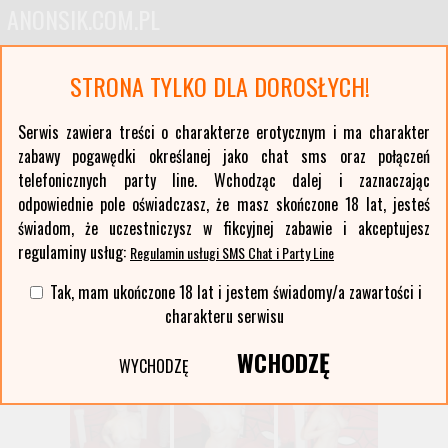
ANONSIK.COM.PL
Anonse erotyczne i ogłoszenia towarzyskie pań
STRONA TYLKO DLA DOROSŁYCH!
Oferty kobiet z największych polskich miast oraz ponad stu mniejszych miejscowości. Anonse
z Twojej okolicy. Serwis erotyczny typu czat sms i party line.
Serwis zawiera treści o charakterze erotycznym i ma charakter
zabawy pogawędki określanej jako chat sms oraz połączeń
Wybierz województwo i miasto:
telefonicznych party line. Wchodząc dalej i zaznaczając
lista miast >>
odpowiednie pole oświadczasz, że masz skończone 18 lat, jesteś
świadom, że uczestniczysz w fikcyjnej zabawie i akceptujesz
regulaminy usług:
Regulamin usługi SMS Chat i Party Line
Tak, mam ukończone 18 lat i jestem świadomy/a zawartości i
charakteru serwisu
WCHODZĘ
WYCHODZĘ