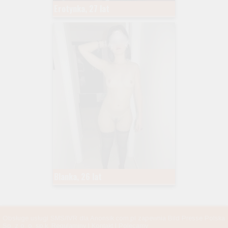
Erotynka, 27 lat
Blanka, 26 lat
Obsługe usługi SMS/IVR dla Anonsik.com.pl zapewnia Bild Presse Polska
Sp. z o. o. sp.k.
Regulaminy
|
Kontakt
|
Polecamy