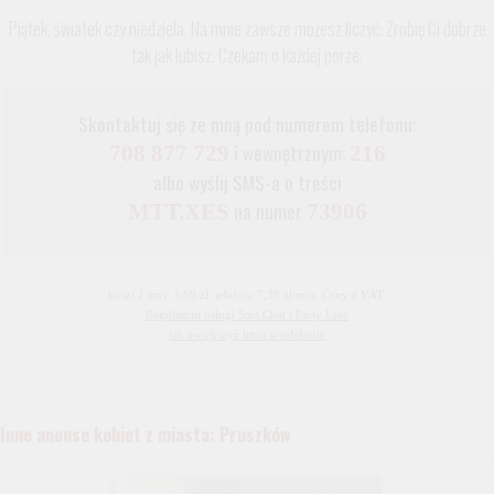
Piątek, światek czy niedziela. Na mnie zawsze możesz liczyć. Zrobię Ci dobrze
tak jak lubisz. Czekam o każdej porze.
Skontaktuj się ze mną pod numerem telefonu:
i wewnętrznym:
708 877 729
216
albo wyślij SMS-a o treści
na numer
MTT.XES
73906
koszt 1 sms: 3,69 zł, telefon: 7,38 zł/min. Ceny z VAT.
Regulamin usługi Sms Chat i Party Line
jak zwiększyć limit w telefonie
Inne anonse kobiet z miasta: Pruszków