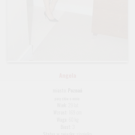
Angela
miasto:
Poznań
parę słów o mnie:
Wiek:
29 lat
Wzrost:
169 cm
Waga:
60 kg
Biust:
3
Status w związku:
singielka