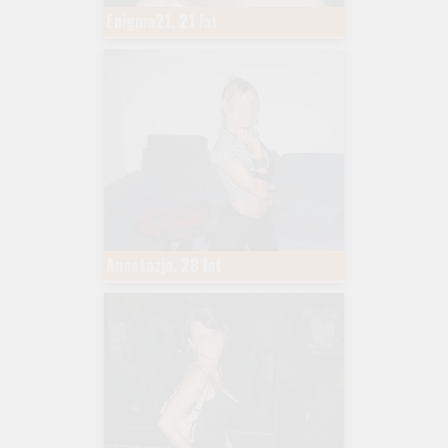
Enigma21, 21 lat
Anastazja, 28 lat