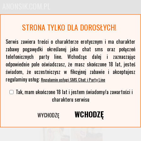
ANONSIK.COM.PL
Anonse erotyczne i ogłoszenia towarzyskie pań
STRONA TYLKO DLA DOROSŁYCH!
Oferty kobiet z największych polskich miast oraz ponad stu mniejszych miejscowości. Anonse
z Twojej okolicy. Serwis erotyczny typu czat sms i party line.
Serwis zawiera treści o charakterze erotycznym i ma charakter
zabawy pogawędki określanej jako chat sms oraz połączeń
Wybierz województwo i miasto:
telefonicznych party line. Wchodząc dalej i zaznaczając
lista miast >>
odpowiednie pole oświadczasz, że masz skończone 18 lat, jesteś
świadom, że uczestniczysz w fikcyjnej zabawie i akceptujesz
regulaminy usług:
Regulamin usługi SMS Chat i Party Line
Tak, mam ukończone 18 lat i jestem świadomy/a zawartości i
charakteru serwisu
WCHODZĘ
WYCHODZĘ