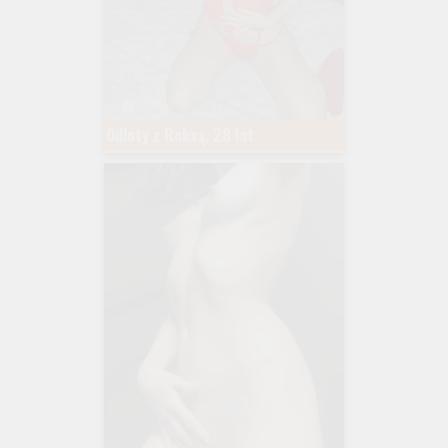
Odloty z Roksą, 28 lat