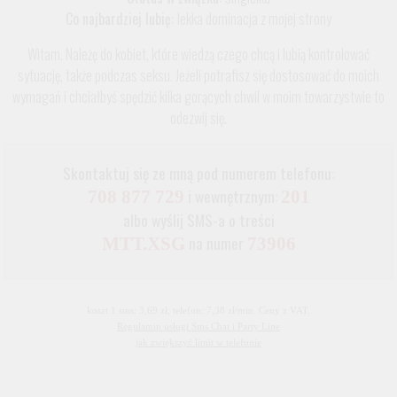
Co najbardziej lubię:
lekka dominacja z mojej strony
Witam. Należę do kobiet, które wiedzą czego chcą i lubią kontrolować
sytuację, także podczas seksu. Jeżeli potrafisz się dostosować do moich
wymagań i chciałbyś spędzić kilka gorących chwil w moim towarzystwie to
odezwij się.
Skontaktuj się ze mną pod numerem telefonu:
i wewnętrznym:
708 877 729
201
albo wyślij SMS-a o treści
na numer
MTT.XSG
73906
koszt 1 sms: 3,69 zł, telefon: 7,38 zł/min. Ceny z VAT.
Regulamin usługi Sms Chat i Party Line
jak zwiększyć limit w telefonie