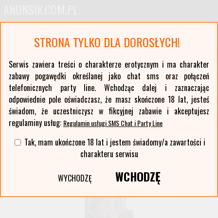
ANONSIK.COM.PL
Anonse erotyczne i ogłoszenia towarzyskie pań
STRONA TYLKO DLA DOROSŁYCH!
Oferty kobiet z największych polskich miast oraz ponad stu mniejszych miejscowości. Anonse
z Twojej okolicy. Serwis erotyczny typu czat sms i party line.
Serwis zawiera treści o charakterze erotycznym i ma charakter
zabawy pogawędki określanej jako chat sms oraz połączeń
Wybierz województwo i miasto:
telefonicznych party line. Wchodząc dalej i zaznaczając
lista miast >>
odpowiednie pole oświadczasz, że masz skończone 18 lat, jesteś
świadom, że uczestniczysz w fikcyjnej zabawie i akceptujesz
regulaminy usług:
Regulamin usługi SMS Chat i Party Line
Tak, mam ukończone 18 lat i jestem świadomy/a zawartości i
charakteru serwisu
WCHODZĘ
WYCHODZĘ