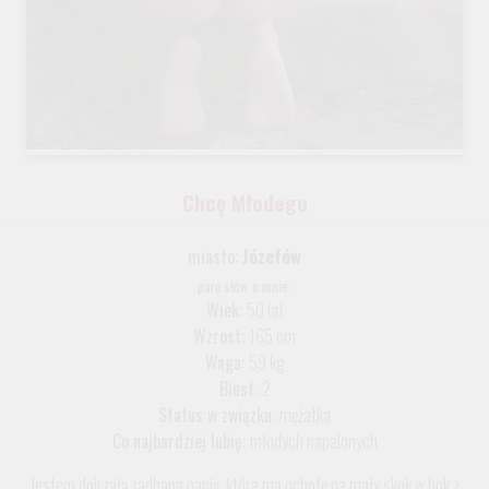
Chcę Młodego
miasto:
Józefów
parę słów o mnie:
Wiek:
50 lat
Wzrost:
165 cm
Waga:
59 kg
Biust:
2
Status w związku:
mężatka
Co najbardziej lubię:
młodych napalonych
Jestem dojrzałą zadbana panią, która ma ochotę na mały skok w bok z