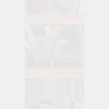
Mała KurEfka, 19 lat
Melania, 29 lat