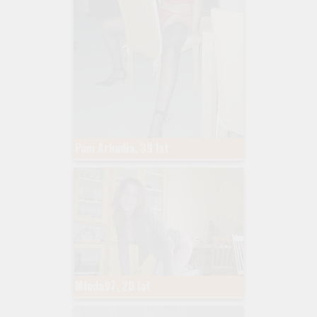
Pani Arkadia, 39 lat
Młoda97, 20 lat