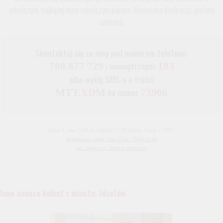
młodszym, najlepiej dużo młodszym panem. Konieczna dyskrecja, jestem
zamężna.
Skontaktuj się ze mną pod numerem telefonu:
i wewnętrznym:
708 877 729
183
albo wyślij SMS-a o treści
na numer
MTT.XDM
73906
koszt 1 sms: 3,69 zł, telefon: 7,38 zł/min. Ceny z VAT.
Regulamin usługi Sms Chat i Party Line
jak zwiększyć limit w telefonie
Inne anonse kobiet z miasta: Józefów