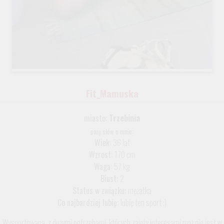
Fit_Mamuska
miasto:
Trzebinia
parę słów o mnie:
Wiek:
36 lat
Wzrost:
170 cm
Waga:
57 kg
Biust:
2
Status w związku:
mężatka
Co najbardziej lubię:
lubię ten sport ;)
Wysportowana, z dużymi potrzebami, których zajęty interesami mąż nie jest w