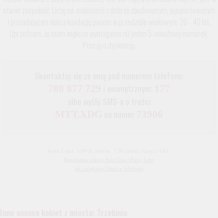
stanie zaspokoić. Liczę na znajomość z dobrze zbudowanym, wysportowanym
i posiadającym dobrą kondycję panem w przedziale wiekowym: 20 - 40 lat.
Uprzedzam, że mam większe wymagania niż jeden 5-minutowy numerek.
Proszę o dyskrecję.
Skontaktuj się ze mną pod numerem telefonu:
i wewnętrznym:
708 877 729
177
albo wyślij SMS-a o treści
na numer
MTT.XDG
73906
koszt 1 sms: 3,69 zł, telefon: 7,38 zł/min. Ceny z VAT.
Regulamin usługi Sms Chat i Party Line
jak zwiększyć limit w telefonie
Inne anonse kobiet z miasta: Trzebinia