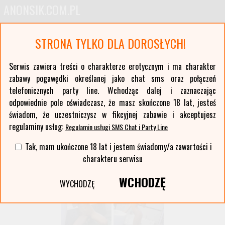
ANONSIK.COM.PL
Anonse erotyczne i ogłoszenia towarzyskie pań
STRONA TYLKO DLA DOROSŁYCH!
Oferty kobiet z największych polskich miast oraz ponad stu mniejszych miejscowości. Anonse
z Twojej okolicy. Serwis erotyczny typu czat sms i party line.
Serwis zawiera treści o charakterze erotycznym i ma charakter
zabawy pogawędki określanej jako chat sms oraz połączeń
Wybierz województwo i miasto:
telefonicznych party line. Wchodząc dalej i zaznaczając
lista miast >>
odpowiednie pole oświadczasz, że masz skończone 18 lat, jesteś
świadom, że uczestniczysz w fikcyjnej zabawie i akceptujesz
regulaminy usług:
Regulamin usługi SMS Chat i Party Line
Tak, mam ukończone 18 lat i jestem świadomy/a zawartości i
charakteru serwisu
WCHODZĘ
WYCHODZĘ