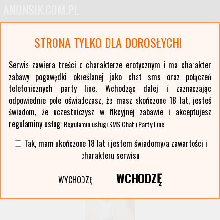
ANONSIK.COM.PL
Anonse erotyczne i ogłoszenia towarzyskie pań
STRONA TYLKO DLA DOROSŁYCH!
Oferty kobiet z największych polskich miast oraz ponad stu mniejszych miejscowości. Anonse
z Twojej okolicy. Serwis erotyczny typu czat sms i party line.
Serwis zawiera treści o charakterze erotycznym i ma charakter
zabawy pogawędki określanej jako chat sms oraz połączeń
Wybierz województwo i miasto:
telefonicznych party line. Wchodząc dalej i zaznaczając
lista miast >>
odpowiednie pole oświadczasz, że masz skończone 18 lat, jesteś
świadom, że uczestniczysz w fikcyjnej zabawie i akceptujesz
regulaminy usług:
Regulamin usługi SMS Chat i Party Line
Tak, mam ukończone 18 lat i jestem świadomy/a zawartości i
charakteru serwisu
WCHODZĘ
WYCHODZĘ