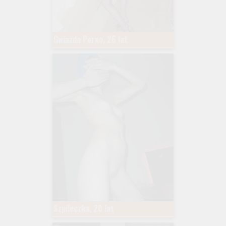
Gwiazda Porno, 26 lat
Szpileczka, 20 lat