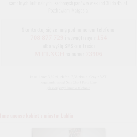
samotnych, kulturalnych i zadbanych panów w wieku od 30 do 45 lat.
Pozdrawiam, Małgosia.
Skontaktuj się ze mną pod numerem telefonu:
i wewnętrznym:
708 877 729
154
albo wyślij SMS-a o treści
na numer
MTT.XCH
73906
koszt 1 sms: 3,69 zł, telefon: 7,38 zł/min. Ceny z VAT.
Regulamin usługi Sms Chat i Party Line
jak zwiększyć limit w telefonie
Inne anonse kobiet z miasta: Lublin