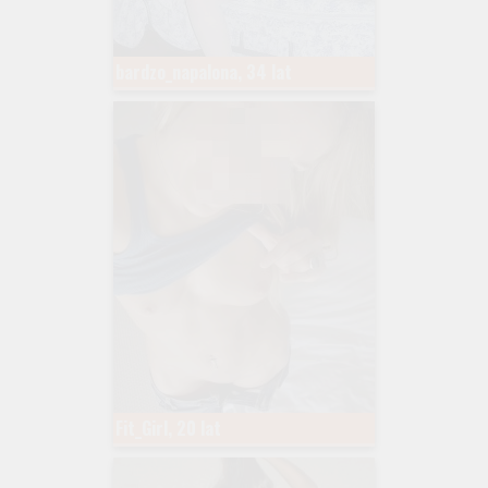
bardzo_napalona, 34 lat
Fit_Girl, 20 lat