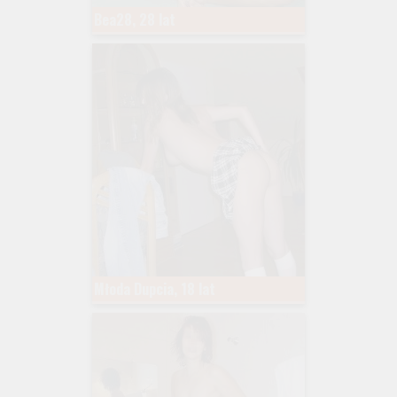
Bea28, 28 lat
Młoda Dupcia, 18 lat