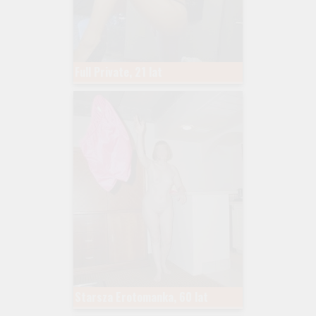
Full Private, 21 lat
Starsza Erotomanka, 60 lat