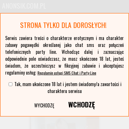
ANONSIK.COM.PL
Anonse erotyczne i ogłoszenia towarzyskie pań
STRONA TYLKO DLA DOROSŁYCH!
Oferty kobiet z największych polskich miast oraz ponad stu mniejszych miejscowości. Anonse
z Twojej okolicy. Serwis erotyczny typu czat sms i party line.
Serwis zawiera treści o charakterze erotycznym i ma charakter
zabawy pogawędki określanej jako chat sms oraz połączeń
Strzelce Opolskie
telefonicznych party line. Wchodząc dalej i zaznaczając
odpowiednie pole oświadczasz, że masz skończone 18 lat, jesteś
Wybierz województwo i miasto:
świadom, że uczestniczysz w fikcyjnej zabawie i akceptujesz
regulaminy usług:
Regulamin usługi SMS Chat i Party Line
lista miast >>
Tak, mam ukończone 18 lat i jestem świadomy/a zawartości i
Anonse z miasta: Strzelce Opolskie
charakteru serwisu
WCHODZĘ
następne anonse >>>
WYCHODZĘ