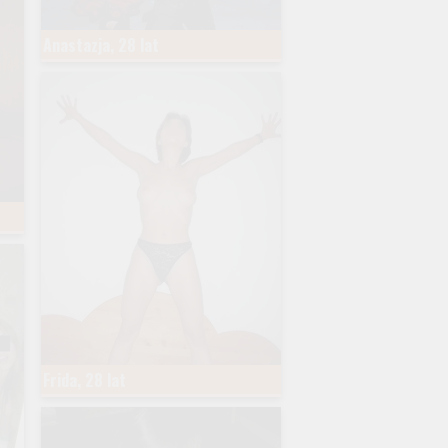
Anastazja, 28 lat
Frida, 28 lat