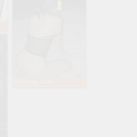
Pozory mylą, 27 lat