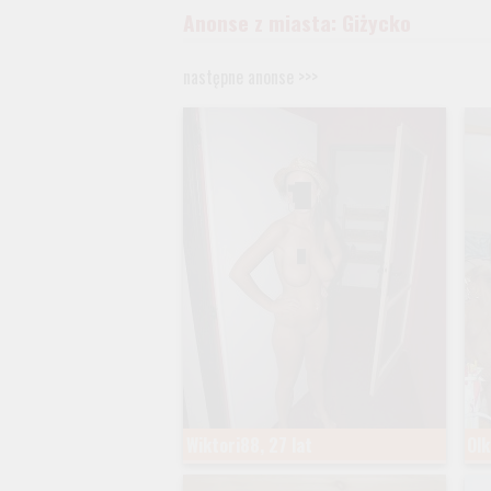
Anonse z miasta: Giżycko
następne anonse >>>
Wiktori88, 27 lat
Olk