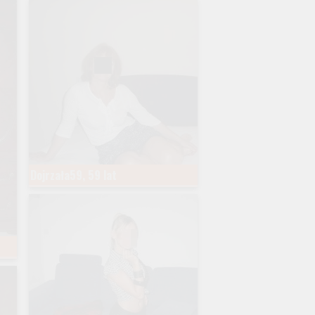
Dojrzała59, 59 lat