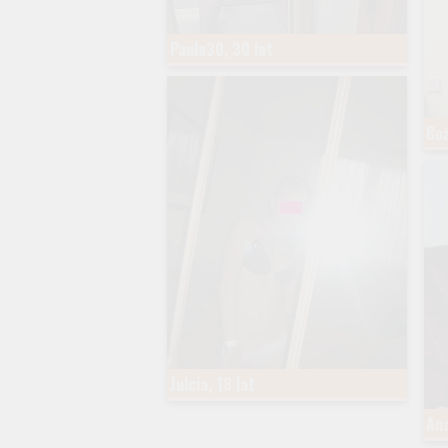
Paula30, 30 lat
Boż
Julcia, 18 lat
Ana