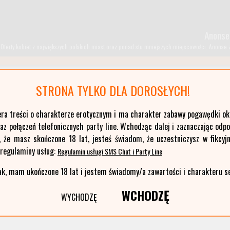
Anonse
Oferty kobiet z największych polskich miast oraz ponad stu mniejszych miejscowości. Anonse z T
STRONA TYLKO DLA DOROSŁYCH!
era treści o charakterze erotycznym i ma charakter zabawy pogawędki okr
z połączeń telefonicznych party line. Wchodząc dalej i zaznaczając odp
kujawsko-pomorskie
, że masz skończone 18 lat, jesteś świadom, że uczestniczysz w fikcyjn
łódzkie
 regulaminy usług:
Regulamin usługi SMS Chat i Party Line
opolskie
ak, mam ukończone 18 lat i jestem świadomy/a zawartości i charakteru s
pomorskie
WCHODZĘ
warmińsko-mazurskie
WYCHODZĘ