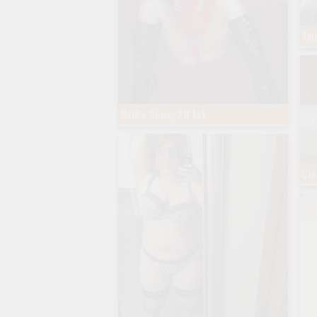
Two
Dzika Sucz, 28 lat
Cie