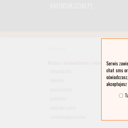
ANONSIK.COM.PL
Giżycko
Wybierz województwo i miasto:
Serwis zawi
chat sms ora
dolnośląskie
oświadczasz
lubuskie
akceptujesz
mazowieckie
T
podlaskie
świętokrzyskie
zachodniopomorskie