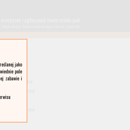
 erotyczne i ogłoszenia towarzyskie pań
wojej okolicy. Serwis erotyczny typu czat sms i party line.
eślanej jako
owiednie pole
lubelskie
ej zabawie i
małopolskie
podkarpackie
erwisu
śląskie
wielkopolskie