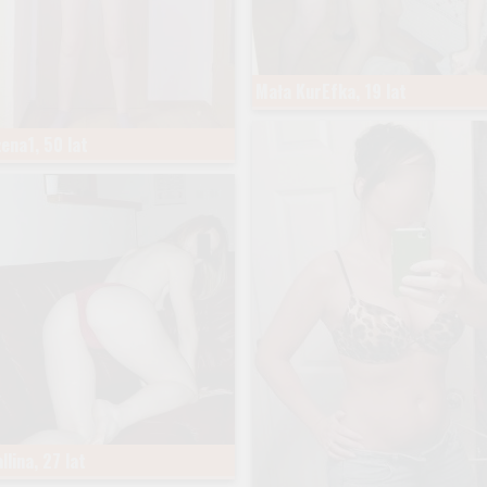
Mała KurEfka, 19 lat
ena1, 50 lat
llina, 27 lat