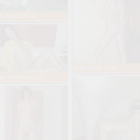
ja Dupcia, 20 lat
Mokra Piczka, 23 lat
pła i wilgotna, 25 lat